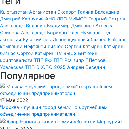
Теги
Кыргызстан
Афганистан
Экспорт
Галина Баландина
Дмитрий Курочкин
АНО ДПО МИМОП
Георгий Петров
Александр Воловик
Владимир Дмитриев
Агнесса
Осипова
Александр Борисов
Олег Нумеров
Год
экологии
Русский лес
Инновационный бизнес
Рейтинг
компаний
Нефтяной бизнес
Сергей Катырин
Катырин
бизнес
Сергей Катырин
TV BRICS
Биткоин.
криптовалюта
ТПП РФ
ТПП РФ
Кипр
Г.Петров
Уральская ТПП
ЭКСПО-2025
Андрей Беседин
Популярное
17 Мая 2022
"Москва - лучший город земли" о крупнейшем
объединении предпринимателей
26 Июня 2023