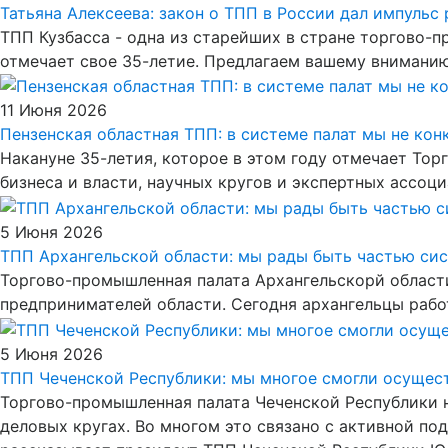
Татьяна Алексеева: закон о ТПП в России дал импуль
ТПП Кузбасса - одна из старейших в стране торгово-п
отмечает свое 35-летие. Предлагаем вашему вниманию
11 Июня 2026
Пензенская областная ТПП: в системе палат мы не кон
Накануне 35-летия, которое в этом году отмечает То
бизнеса и власти, научных кругов и экспертных ассо
5 Июня 2026
ТПП Архангельской области: мы рады быть частью си
Торгово-промышленная палата Архангельскорй област
предпринимателей области. Сегодня архангельцы работ
5 Июня 2026
ТПП Чеченской Республики: мы многое смогли осущес
Торгово-промышленная палата Чеченской Республики на
деловых кругах. Во многом это связано с активной п