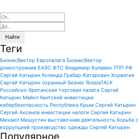
Найти
Теги
БизнесВектор
Европалата
БизнесВектор
домостроение
ЕАЭС
ФТС
Владимир Булавин
ТПП РФ
Сергей Катырин
Колинда Грабар-Китарович
Хорватия
Сергей Катырин
охранный бизнес
RussiaTALK
Российско-британская торговая палата
Сергей
Катырин
Майкл Кентский
инвестиции
кибербезопасность
Республика Крым
Сергей Катырин
Сергей Аксенов
инвестиции
налоги
Сергей Катырин
Михаил Мишустин
выставочная деятельность
борьба с
коррупцией
производство одежды
Сергей Катырин
Популярное