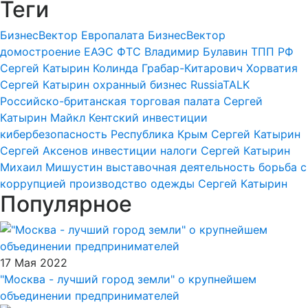
Теги
БизнесВектор
Европалата
БизнесВектор
домостроение
ЕАЭС
ФТС
Владимир Булавин
ТПП РФ
Сергей Катырин
Колинда Грабар-Китарович
Хорватия
Сергей Катырин
охранный бизнес
RussiaTALK
Российско-британская торговая палата
Сергей
Катырин
Майкл Кентский
инвестиции
кибербезопасность
Республика Крым
Сергей Катырин
Сергей Аксенов
инвестиции
налоги
Сергей Катырин
Михаил Мишустин
выставочная деятельность
борьба с
коррупцией
производство одежды
Сергей Катырин
Популярное
17 Мая 2022
"Москва - лучший город земли" о крупнейшем
объединении предпринимателей