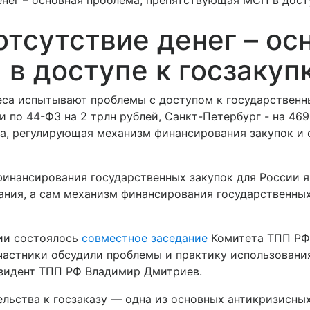
нег – основная проблема, препятствующая МСП в дост
тсутствие денег – ос
в доступе к госзакуп
еса испытывают проблемы с доступом к государственн
 по 44-ФЗ на 2 трлн рублей, Санкт-Петербург - на 469
за, регулирующая механизм финансирования закупок и
инансирования государственных закупок для России я
ания, а сам механизм финансирования государственных
ии состоялось
совместное заседание
Комитета ТПП РФ 
частники обсудили проблемы и практику использовани
езидент ТПП РФ Владимир Дмитриев.
льства к госзаказу — одна из основных антикризисны