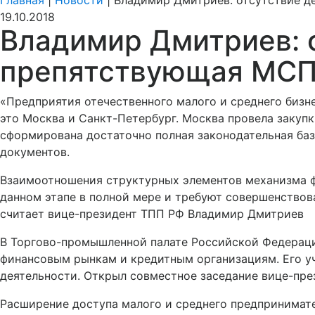
Главная
|
Новости
|
Владимир Дмитриев: отсутствие де
19.10.2018
Владимир Дмитриев: о
препятствующая МСП 
«Предприятия отечественного малого и среднего бизн
это Москва и Санкт-Петербург. Москва провела закупки
сформирована достаточно полная законодательная ба
документов.
Взаимоотношения структурных элементов механизма ф
данном этапе в полной мере и требуют совершенствов
считает вице-президент ТПП РФ Владимир Дмитриев
В Торгово-промышленной палате Российской Федерац
финансовым рынкам и кредитным организациям. Его у
деятельности. Открыл совместное заседание вице-пр
Расширение доступа малого и среднего предпринимате