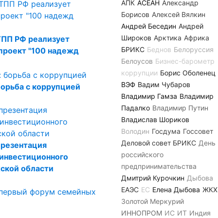
АПК
АСЕАН
Александр
Борисов
Алексей Вялкин
Андрей Беседин
Андрей
Широков
Арктика
Африка
ТПП РФ реализует
БРИКС
Беднов
Белоруссия
проект "100 надежд
Белоусов
Бизнес-барометр
коррупции
Борис Оболенец
ВЭФ
Вадим Чубаров
борьба с коррупцией
Владимир Гамза
Владимир
Падалко
Владимир Путин
Владислав Шориков
Володин
Госдума
Госсовет
Деловой совет БРИКС
День
презентация
российского
 инвестиционного
предпринимательства
ской области
Дмитрий Курочкин
Дыбова
ЕАЭС
ЕС
Елена Дыбова
ЖКХ
Золотой Меркурий
ИННОПРОМ
ИС
ИТ
Индия