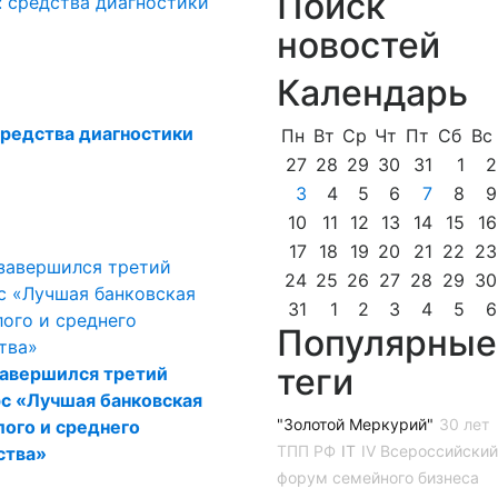
Поиск
новостей
Календарь
средства диагностики
Пн
Вт
Ср
Чт
Пт
Сб
Вс
27
28
29
30
31
1
2
3
4
5
6
7
8
9
10
11
12
13
14
15
16
17
18
19
20
21
22
23
24
25
26
27
28
29
30
31
1
2
3
4
5
6
Популярные
теги
завершился третий
с «Лучшая банковская
"Золотой Меркурий"
30 лет
ого и среднего
ТПП РФ
IT
IV Всероссийский
ства»
форум семейного бизнеса