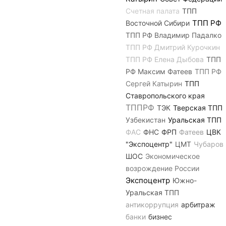
Счетная палата
ТПП
ТПП РФ
Восточной Сибири
ТПП РФ Владимир Падалко
ТПП РФ Дмитрий Курочкин
ТПП РФ Елена Дыбова
ТПП
РФ Максим Фатеев
ТПП РФ
Сергей Катырин
ТПП
Ставропольского края
ТППРФ
ТЭК
Тверская ТПП
Узбекистан
Уральская ТПП
ФАС
ФНС
ФРП
Фатеев
ЦВК
"Экспоцентр"
ЦМТ
Чубаров
ШОС
Экономическое
возрождение России
Экспоцентр
Южно-
Уральская ТПП
антикоррупция
арбитраж
банки
бизнес