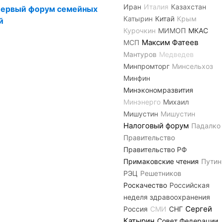
Иран
Италия
Казахстан
 первый форум семейных
Катырин
Китай
Крым
й
Курочкин
МИМОП
МКАС
Максим Фатеев
МСП
Мантуров
Медведев
Минпромторг
Минсельхоз
Минфин
Минэкономразвития
Минэнерго
Михаил
Мишустин
Мишустин
Налоговый форум
Падалко
Правительство
Правительство РФ
Примаковские чтения
Путин
РЭЦ
Решетников
Роскачество
Российская
неделя здравоохранения
Сергей
Россия
СМИ
СНГ
Катырин
Совет Федерации