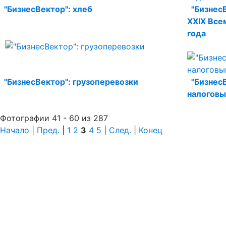
"БизнесВектор": хлеб
"Бизнес
XXIX Все
года
"БизнесВектор": грузоперевозки
"Бизнес
налогов
Фотографии 41 - 60 из 287
Начало
|
Пред.
|
1
2
3
4
5
|
След.
|
Конец