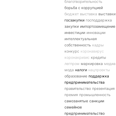
благотворительность
борьба с коррупцией
бюджет
выставка
выставки
госзакупки
господдержка
закупки
импортозамещение
инвестиции
инновации
интеллектуальная
собственность
кадры
конкурс
коронавирус
коронакризис
кредиты
легпром
маркировка
медиа
мода
налоги
нацпроекты
образование
поддержка
предпринимательства
правительство
презентация
премия
промышленность
самозанятые
санкции
семейное
предпринимательство