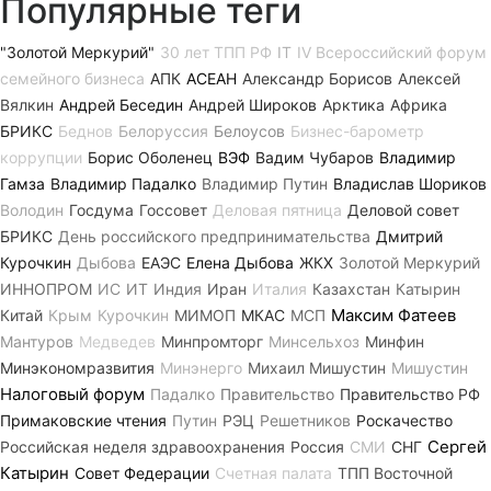
Популярные теги
"Золотой Меркурий"
30 лет ТПП РФ
IT
IV Всероссийский форум
семейного бизнеса
АПК
АСЕАН
Александр Борисов
Алексей
Вялкин
Андрей Беседин
Андрей Широков
Арктика
Африка
БРИКС
Беднов
Белоруссия
Белоусов
Бизнес-барометр
коррупции
Борис Оболенец
ВЭФ
Вадим Чубаров
Владимир
Гамза
Владимир Падалко
Владимир Путин
Владислав Шориков
Володин
Госдума
Госсовет
Деловая пятница
Деловой совет
БРИКС
День российского предпринимательства
Дмитрий
Курочкин
Дыбова
ЕАЭС
Елена Дыбова
ЖКХ
Золотой Меркурий
ИННОПРОМ
ИС
ИТ
Индия
Иран
Италия
Казахстан
Катырин
Максим Фатеев
Китай
Крым
Курочкин
МИМОП
МКАС
МСП
Мантуров
Медведев
Минпромторг
Минсельхоз
Минфин
Минэкономразвития
Минэнерго
Михаил Мишустин
Мишустин
Налоговый форум
Падалко
Правительство
Правительство РФ
Примаковские чтения
Путин
РЭЦ
Решетников
Роскачество
Сергей
Российская неделя здравоохранения
Россия
СМИ
СНГ
Катырин
Совет Федерации
Счетная палата
ТПП Восточной