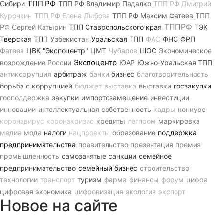
ТПП РФ
Сибири
ТПП РФ Владимир Падалко
ТПП РФ Дмитрий
Курочкин
ТПП РФ Елена Дыбова
ТПП РФ Максим Фатеев
ТПП
ТППРФ
РФ Сергей Катырин
ТПП Ставропольского края
ТЭК
Тверская ТПП
Узбекистан
Уральская ТПП
ФАС
ФНС
ФРП
Фатеев
ЦВК "Экспоцентр"
ЦМТ
Чубаров
ШОС
Экономическое
Экспоцентр
возрождение России
ЮАР
Южно-Уральская ТПП
антикоррупция
арбитраж
банки
бизнес
благотворительность
борьба с коррупцией
бюджет
выставка
выставки
госзакупки
господдержка
закупки
импортозамещение
инвестиции
инновации
интеллектуальная собственность
кадры
конкурс
коронавирус
коронакризис
кредиты
легпром
маркировка
медиа
мода
налоги
нацпроекты
образование
поддержка
предпринимательства
правительство
презентация
премия
промышленность
самозанятые
санкции
семейное
предпринимательство
семейный бизнес
строительство
технологии
транспорт
туризм
фарма
финансы
форум
цифра
цифровая экономика
цифровизация
экология
экспорт
Новое на сайте