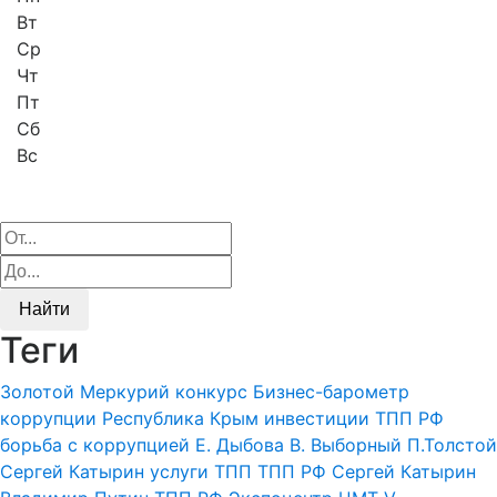
Вт
Ср
Чт
Пт
Сб
Вс
Найти
Теги
Золотой Меркурий
конкурс
Бизнес-барометр
коррупции
Республика Крым
инвестиции
ТПП РФ
борьба с коррупцией
Е. Дыбова
В. Выборный
П.Толстой
Сергей Катырин
услуги ТПП
ТПП РФ
Сергей Катырин