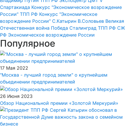
Владимир Путин
ТПП РФ
Экспоцентр
ЦМТ
V
Спартакиада
Конкурс "Экономическое возрождение
России"
ТПП РФ
Конкурс "Экономическое
возрождение России"
С.Катырин
В.Соловьев
Великая
Отечественная война
Победа
Сталинград
ТПП РФ
СЖ
РФ
Экономическое возрождение России
Популярное
17 Мая 2022
"Москва - лучший город земли" о крупнейшем
объединении предпринимателей
26 Июня 2023
Обзор Национальной премии «Золотой Меркурий»