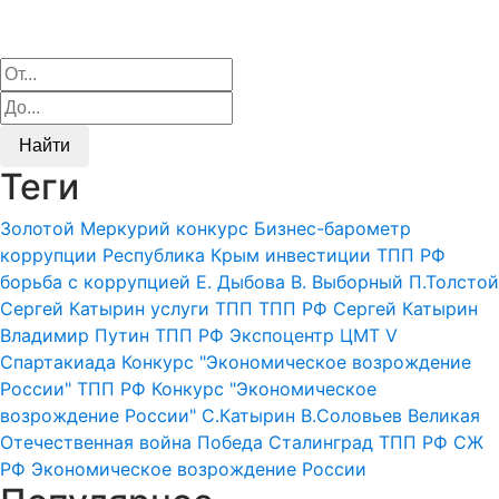
Найти
Теги
Золотой Меркурий
конкурс
Бизнес-барометр
коррупции
Республика Крым
инвестиции
ТПП РФ
борьба с коррупцией
Е. Дыбова
В. Выборный
П.Толстой
Сергей Катырин
услуги ТПП
ТПП РФ
Сергей Катырин
Владимир Путин
ТПП РФ
Экспоцентр
ЦМТ
V
Спартакиада
Конкурс "Экономическое возрождение
России"
ТПП РФ
Конкурс "Экономическое
возрождение России"
С.Катырин
В.Соловьев
Великая
Отечественная война
Победа
Сталинград
ТПП РФ
СЖ
РФ
Экономическое возрождение России