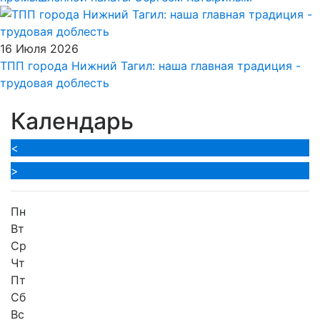
16 Июля 2026
ТПП города Нижний Тагил: наша главная традиция -
трудовая доблесть
Календарь
<
>
Пн
Вт
Ср
Чт
Пт
Сб
Вс