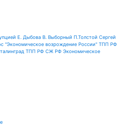
упцией
Е. Дыбова
В. Выборный
П.Толстой
Сергей
рс "Экономическое возрождение России"
ТПП РФ
талинград
ТПП РФ
СЖ РФ
Экономическое