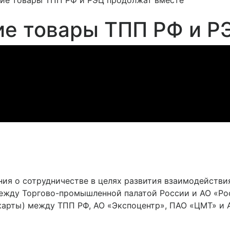
ие товары ТПП РФ и РЭЦ продолжат вместе
ие товары ТПП РФ и Р
ия о сотрудничестве в целях развития взаимодействи
ежду Торгово-промышленной палатой России и АО «Рос
арты) между ТПП РФ, АО «Экспоцентр», ПАО «ЦМТ» и А