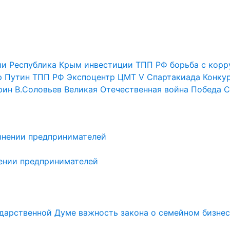
ии
Республика Крым
инвестиции
ТПП РФ
борьба с корр
р Путин
ТПП РФ
Экспоцентр
ЦМТ
V Спартакиада
Конку
рин
В.Соловьев
Великая Отечественная война
Победа
С
нении предпринимателей