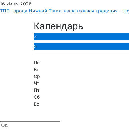
16 Июля 2026
ТПП города Нижний Тагил: наша главная традиция - тр
Календарь
<
>
Пн
Вт
Ср
Чт
Пт
Сб
Вс