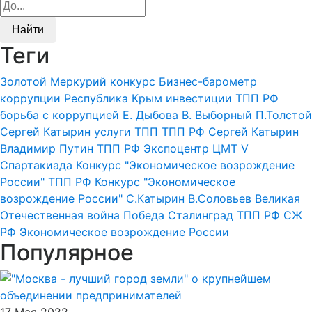
Найти
Теги
Золотой Меркурий
конкурс
Бизнес-барометр
коррупции
Республика Крым
инвестиции
ТПП РФ
борьба с коррупцией
Е. Дыбова
В. Выборный
П.Толстой
Сергей Катырин
услуги ТПП
ТПП РФ
Сергей Катырин
Владимир Путин
ТПП РФ
Экспоцентр
ЦМТ
V
Спартакиада
Конкурс "Экономическое возрождение
России"
ТПП РФ
Конкурс "Экономическое
возрождение России"
С.Катырин
В.Соловьев
Великая
Отечественная война
Победа
Сталинград
ТПП РФ
СЖ
РФ
Экономическое возрождение России
Популярное
17 Мая 2022