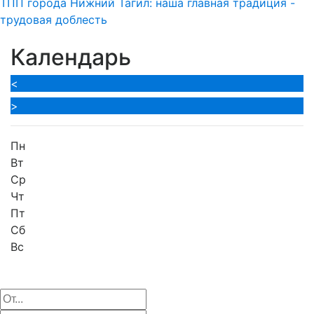
ТПП города Нижний Тагил: наша главная традиция -
трудовая доблесть
Календарь
<
>
Пн
Вт
Ср
Чт
Пт
Сб
Вс