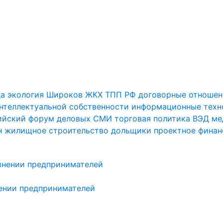
да
экология
Широков
ЖКХ
ТПП РФ
договорные отношен
нтеллектуальной собственности
информационные техн
сийский форум деловых СМИ
торговая политика
ВЭД
ме
н
жилищное строительство
дольщики
проектное финан
нении предпринимателей