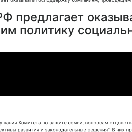
гает оказывать господдержку компаниям, проводящим
РФ предлагает оказыв
им политику социаль
ушания Комитета по защите семьи, вопросам отцовства
ективы развития и законодательные решения". В них п