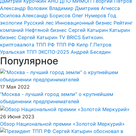
Дмитрий Курочкин
АНО ДПО МИМОП
Георгий Петров
Александр Воловик
Владимир Дмитриев
Агнесса
Осипова
Александр Борисов
Олег Нумеров
Год
экологии
Русский лес
Инновационный бизнес
Рейтинг
компаний
Нефтяной бизнес
Сергей Катырин
Катырин
бизнес
Сергей Катырин
TV BRICS
Биткоин.
криптовалюта
ТПП РФ
ТПП РФ
Кипр
Г.Петров
Уральская ТПП
ЭКСПО-2025
Андрей Беседин
Популярное
17 Мая 2022
"Москва - лучший город земли" о крупнейшем
объединении предпринимателей
26 Июня 2023
Обзор Национальной премии «Золотой Меркурий»