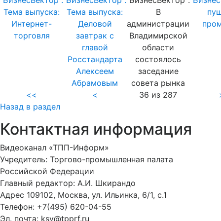
"БизнесВектор".
"БизнесВектор".
"БизнесВектор":
"Бизнес
Тема выпуска:
Тема выпуска:
В
пу
Интернет-
Деловой
администрации
про
торговля
завтрак с
Владимирской
главой
области
Росстандарта
состоялось
Алексеем
заседание
Абрамовым
совета рынка
<<
<
36 из 287
Назад в раздел
Контактная информация
Видеоканал «ТПП-Информ»
Учредитель: Торгово-промышленная палата
Российской Федерации
Главный редактор: А.И. Шкирандо
Адрес 109102, Москва, ул. Ильинка, 6/1, c.1
Телефон: +7(495) 620-04-55
Эл. почта: ksv@tpprf.ru