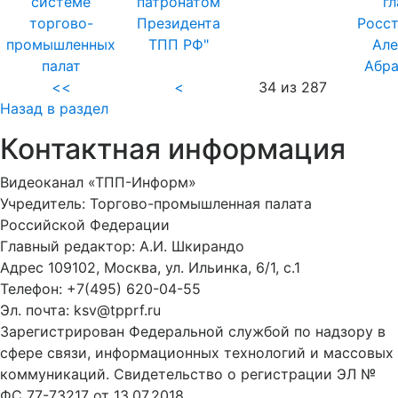
системе
патронатом
г
торгово-
Президента
Росст
промышленных
ТПП РФ"
Але
палат
Абр
<<
<
34 из 287
Назад в раздел
Контактная информация
Видеоканал «ТПП-Информ»
Учредитель: Торгово-промышленная палата
Российской Федерации
Главный редактор: А.И. Шкирандо
Адрес 109102, Москва, ул. Ильинка, 6/1, c.1
Телефон: +7(495) 620-04-55
Эл. почта: ksv@tpprf.ru
Зарегистрирован Федеральной службой по надзору в
сфере связи, информационных технологий и массовых
коммуникаций. Свидетельство о регистрации ЭЛ №
ФС 77-73217 от 13.07.2018