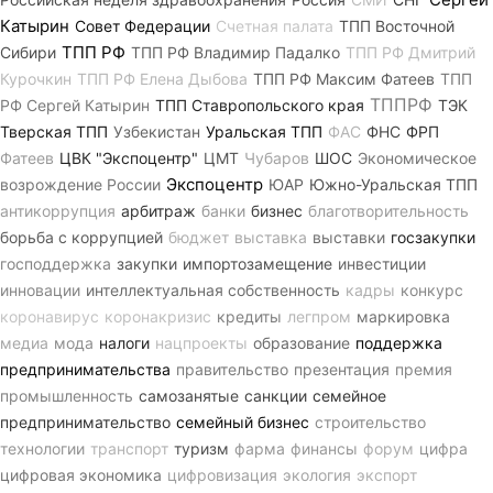
Катырин
Совет Федерации
Счетная палата
ТПП Восточной
ТПП РФ
Сибири
ТПП РФ Владимир Падалко
ТПП РФ Дмитрий
Курочкин
ТПП РФ Елена Дыбова
ТПП РФ Максим Фатеев
ТПП
ТППРФ
РФ Сергей Катырин
ТПП Ставропольского края
ТЭК
Тверская ТПП
Узбекистан
Уральская ТПП
ФАС
ФНС
ФРП
Фатеев
ЦВК "Экспоцентр"
ЦМТ
Чубаров
ШОС
Экономическое
Экспоцентр
возрождение России
ЮАР
Южно-Уральская ТПП
антикоррупция
арбитраж
банки
бизнес
благотворительность
борьба с коррупцией
бюджет
выставка
выставки
госзакупки
господдержка
закупки
импортозамещение
инвестиции
инновации
интеллектуальная собственность
кадры
конкурс
коронавирус
коронакризис
кредиты
легпром
маркировка
медиа
мода
налоги
нацпроекты
образование
поддержка
предпринимательства
правительство
презентация
премия
промышленность
самозанятые
санкции
семейное
предпринимательство
семейный бизнес
строительство
технологии
транспорт
туризм
фарма
финансы
форум
цифра
цифровая экономика
цифровизация
экология
экспорт