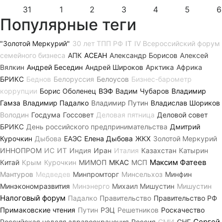
31
1
2
3
4
5
6
Популярные теги
"Золотой Меркурий"
30 лет ТПП РФ
IT
IV Всероссийский форум
семейного бизнеса
АПК
АСЕАН
Александр Борисов
Алексей
Вялкин
Андрей Беседин
Андрей Широков
Арктика
Африка
БРИКС
Беднов
Белоруссия
Белоусов
Бизнес-барометр
коррупции
Борис Оболенец
ВЭФ
Вадим Чубаров
Владимир
Гамза
Владимир Падалко
Владимир Путин
Владислав Шориков
Володин
Госдума
Госсовет
Деловая пятница
Деловой совет
БРИКС
День российского предпринимательства
Дмитрий
Курочкин
Дыбова
ЕАЭС
Елена Дыбова
ЖКХ
Золотой Меркурий
ИННОПРОМ
ИС
ИТ
Индия
Иран
Италия
Казахстан
Катырин
Максим Фатеев
Китай
Крым
Курочкин
МИМОП
МКАС
МСП
Мантуров
Медведев
Минпромторг
Минсельхоз
Минфин
Минэкономразвития
Минэнерго
Михаил Мишустин
Мишустин
Налоговый форум
Падалко
Правительство
Правительство РФ
Примаковские чтения
Путин
РЭЦ
Решетников
Роскачество
Сергей
Российская неделя здравоохранения
Россия
СМИ
СНГ