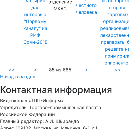
Катырин
законопрое
отделение
честного
дал
о праве
МКАС
человека
интервью
торговых
"Первому
организац
каналу" на
реализовыв
РИФ
лекарствен
Сочи-2018
препараты 
рецепта н
примирил
оппоненто
<<
<
85 из 685
>
>>
Назад в раздел
Контактная информация
Видеоканал «ТПП-Информ»
Учредитель: Торгово-промышленная палата
Российской Федерации
Главный редактор: А.И. Шкирандо
Адрес 109102, Москва, ул. Ильинка, 6/1, c.1