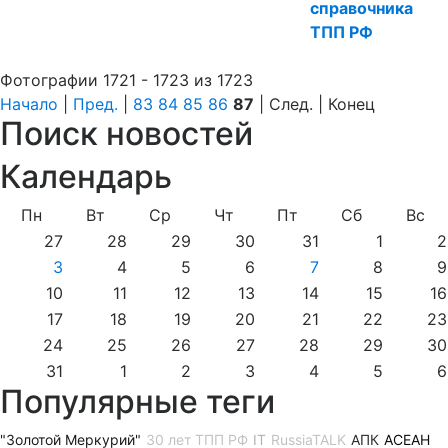
справочника
ТПП РФ
Фотографии 1721 - 1723 из 1723
Начало
|
Пред.
|
83
84
85
86
87
| След. | Конец
Поиск новостей
Календарь
Пн
Вт
Ср
Чт
Пт
Сб
Вс
27
28
29
30
31
1
2
3
4
5
6
7
8
9
10
11
12
13
14
15
16
17
18
19
20
21
22
23
24
25
26
27
28
29
30
31
1
2
3
4
5
6
Популярные теги
"Золотой Меркурий"
30 лет ТПП РФ
IT
RussiaTALK
АПК
АСЕАН