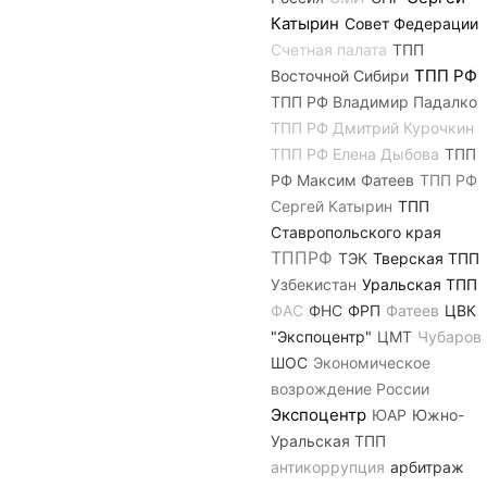
Катырин
Совет Федерации
Счетная палата
ТПП
ТПП РФ
Восточной Сибири
ТПП РФ Владимир Падалко
ТПП РФ Дмитрий Курочкин
ТПП РФ Елена Дыбова
ТПП
РФ Максим Фатеев
ТПП РФ
Сергей Катырин
ТПП
Ставропольского края
ТППРФ
ТЭК
Тверская ТПП
Узбекистан
Уральская ТПП
ФАС
ФНС
ФРП
Фатеев
ЦВК
"Экспоцентр"
ЦМТ
Чубаров
ШОС
Экономическое
возрождение России
Экспоцентр
ЮАР
Южно-
Уральская ТПП
антикоррупция
арбитраж