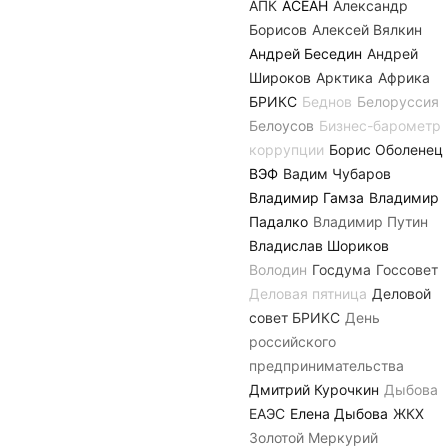
АПК
АСЕАН
Александр
Борисов
Алексей Вялкин
Андрей Беседин
Андрей
Широков
Арктика
Африка
БРИКС
Беднов
Белоруссия
Белоусов
Бизнес-барометр
коррупции
Борис Оболенец
ВЭФ
Вадим Чубаров
Владимир Гамза
Владимир
Падалко
Владимир Путин
Владислав Шориков
Володин
Госдума
Госсовет
Деловая пятница
Деловой
совет БРИКС
День
российского
предпринимательства
Дмитрий Курочкин
Дыбова
ЕАЭС
Елена Дыбова
ЖКХ
Золотой Меркурий