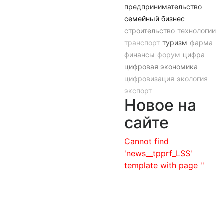
предпринимательство
семейный бизнес
строительство
технологии
транспорт
туризм
фарма
финансы
форум
цифра
цифровая экономика
цифровизация
экология
экспорт
Новое на
сайте
Cannot find
'news__tpprf_LSS'
template with page ''