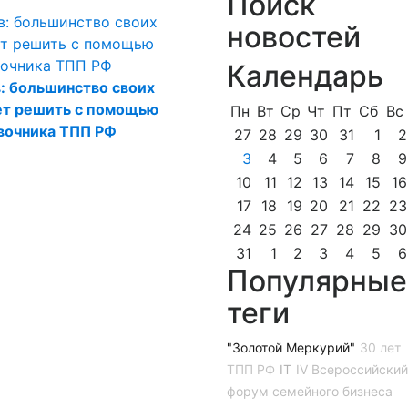
Поиск
новостей
Календарь
: большинство своих
ет решить с помощью
Пн
Вт
Ср
Чт
Пт
Сб
Вс
вочника ТПП РФ
27
28
29
30
31
1
2
3
4
5
6
7
8
9
10
11
12
13
14
15
16
17
18
19
20
21
22
23
24
25
26
27
28
29
30
31
1
2
3
4
5
6
Популярные
теги
"Золотой Меркурий"
30 лет
ТПП РФ
IT
IV Всероссийский
форум семейного бизнеса