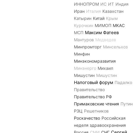
ИННОПРОМ
ИС
ИТ
Индия
Иран
Италия
Казахстан
Катырин
Китай
Крым
Курочкин
МИМОП
МКАС
Максим Фатеев
МСП
Мантуров
Медведев
Минпромторг
Минсельхоз
Минфин
Минэкономразвития
Минэнерго
Михаил
Мишустин
Мишустин
Налоговый форум
Падалко
Правительство
Правительство РФ
Примаковские чтения
Путин
РЭЦ
Решетников
Роскачество
Российская
неделя здравоохранения
Сергей
Россия
СМИ
СНГ