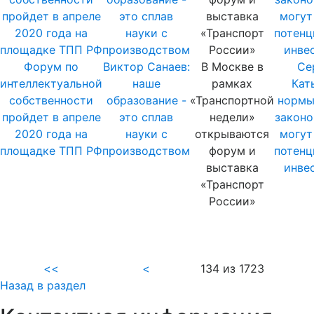
Форум по
Виктор Санаев:
В Москве в
Се
интеллектуальной
наше
рамках
Кат
собственности
образование -
«Транспортной
нормы
пройдет в апреле
это сплав
недели»
законо
2020 года на
науки с
открываются
могут
площадке ТПП РФ
производством
форум и
потенц
выставка
инве
«Транспорт
России»
<<
<
134 из 1723
Назад в раздел