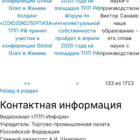
Холдинг
Форум по
Виктор Санаев:
«СОЮЗЭКСПЕРТИЗА»
интеллектуальной
наше
ТПП РФ принял
собственности
образование -
участие в
пройдет в апреле
это сплав
конференции Global
2020 года на
науки с
Grain в Женеве
площадке ТПП РФ
производством
<<
<
133 из 1723
Назад в раздел
Контактная информация
Видеоканал «ТПП-Информ»
Учредитель: Торгово-промышленная палата
Российской Федерации
Главный редактор: А.И. Шкирандо