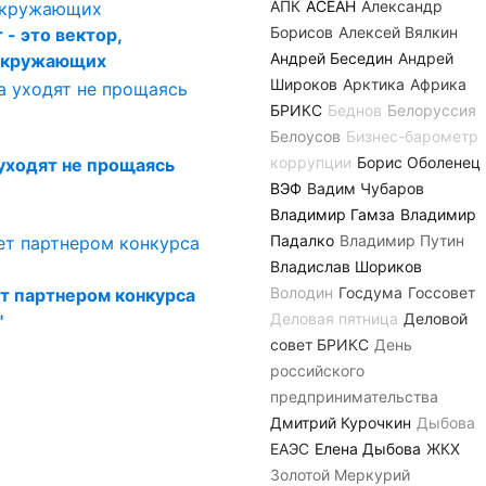
АПК
АСЕАН
Александр
Борисов
Алексей Вялкин
 - это вектор,
Андрей Беседин
Андрей
 окружающих
Широков
Арктика
Африка
БРИКС
Беднов
Белоруссия
Белоусов
Бизнес-барометр
коррупции
Борис Оболенец
 уходят не прощаясь
ВЭФ
Вадим Чубаров
Владимир Гамза
Владимир
Падалко
Владимир Путин
Владислав Шориков
Володин
Госдума
Госсовет
т партнером конкурса
Деловая пятница
Деловой
"
совет БРИКС
День
российского
предпринимательства
Дмитрий Курочкин
Дыбова
ЕАЭС
Елена Дыбова
ЖКХ
Золотой Меркурий