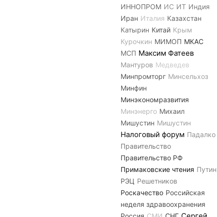
ИННОПРОМ
ИС
ИТ
Индия
Иран
Италия
Казахстан
Катырин
Китай
Крым
Курочкин
МИМОП
МКАС
Максим Фатеев
МСП
Мантуров
Медведев
Минпромторг
Минсельхоз
Минфин
Минэкономразвития
Минэнерго
Михаил
Мишустин
Мишустин
Налоговый форум
Падалко
Правительство
Правительство РФ
Примаковские чтения
Путин
РЭЦ
Решетников
Роскачество
Российская
неделя здравоохранения
Сергей
Россия
СМИ
СНГ