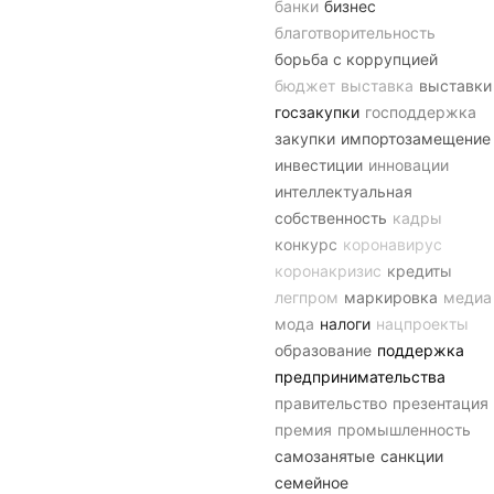
банки
бизнес
благотворительность
борьба с коррупцией
бюджет
выставка
выставки
госзакупки
господдержка
закупки
импортозамещение
инвестиции
инновации
интеллектуальная
собственность
кадры
конкурс
коронавирус
коронакризис
кредиты
легпром
маркировка
медиа
мода
налоги
нацпроекты
образование
поддержка
предпринимательства
правительство
презентация
премия
промышленность
самозанятые
санкции
семейное