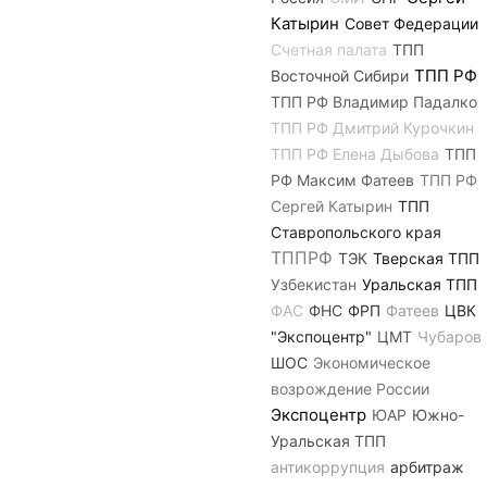
Катырин
Совет Федерации
Счетная палата
ТПП
ТПП РФ
Восточной Сибири
ТПП РФ Владимир Падалко
ТПП РФ Дмитрий Курочкин
ТПП РФ Елена Дыбова
ТПП
РФ Максим Фатеев
ТПП РФ
Сергей Катырин
ТПП
Ставропольского края
ТППРФ
ТЭК
Тверская ТПП
Узбекистан
Уральская ТПП
ФАС
ФНС
ФРП
Фатеев
ЦВК
"Экспоцентр"
ЦМТ
Чубаров
ШОС
Экономическое
возрождение России
Экспоцентр
ЮАР
Южно-
Уральская ТПП
антикоррупция
арбитраж