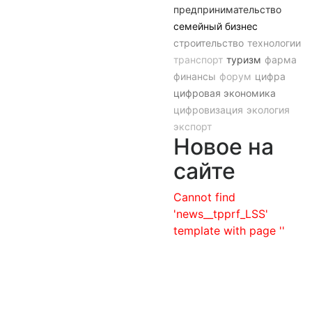
предпринимательство
семейный бизнес
строительство
технологии
транспорт
туризм
фарма
финансы
форум
цифра
цифровая экономика
цифровизация
экология
экспорт
Новое на
сайте
Cannot find
'news__tpprf_LSS'
template with page ''