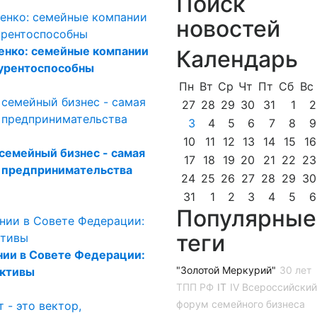
Поиск
новостей
енко: семейные компании
Календарь
курентоспособны
Пн
Вт
Ср
Чт
Пт
Сб
Вс
27
28
29
30
31
1
2
3
4
5
6
7
8
9
10
11
12
13
14
15
16
семейный бизнес - самая
17
18
19
20
21
22
23
 предпринимательства
24
25
26
27
28
29
30
31
1
2
3
4
5
6
Популярные
теги
ии в Совете Федерации:
"Золотой Меркурий"
30 лет
ективы
ТПП РФ
IT
IV Всероссийский
форум семейного бизнеса